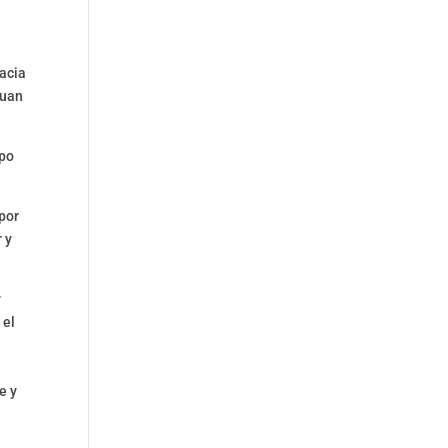
n
hacia
Juan
upo
por
 y
y
 el
e y