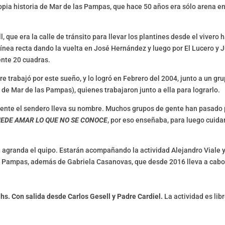
propia historia de Mar de las Pampas, que hace 50 años era sólo arena e
, que era la calle de tránsito para llevar los plantines desde el vivero 
línea recta dando la vuelta en José Hernández y luego por El Lucero y 
ente 20 cuadras.
e trabajó por este sueño, y lo logró en Febrero del 2004, junto a un gr
e Mar de las Pampas), quienes trabajaron junto a ella para lograrlo.
ente el sendero lleva su nombre. Muchos grupos de gente han pasado 
UEDE AMAR LO QUE NO SE CONOCE
, por eso enseñaba, para luego cuidar
e agranda el quipo. Estarán acompañando la actividad Alejandro Viale 
s Pampas, además de Gabriela Casanovas, que desde 2016 lleva a cabo
 hs. Con salida desde Carlos Gesell y Padre Cardiel.
La actividad es libr