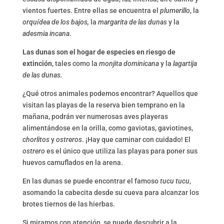
vientos fuertes. Entre ellas se encuentra el
plumerillo
, la
orquídea de los bajos,
la
margarita de las dunas
y la
adesmia incana
.
Las dunas son el hogar de especies en riesgo de
extinción
, tales como la
monjita dominicana
y la
lagartija
de las dunas.
¿Qué otros animales podemos encontrar? Aquellos que
visitan las playas de la reserva bien temprano en la
mañana, podrán ver numerosas aves playeras
alimentándose en la orilla, como gaviotas, gaviotines,
chorlitos
y
ostreros
. ¡Hay que caminar con cuidado! El
ostrero
es el único que utiliza las playas para poner sus
huevos camuflados en la arena.
En las dunas se puede encontrar el famoso
tucu tucu
,
asomando la cabecita desde su cueva para alcanzar los
brotes tiernos de las hierbas.
Si miramos con atención, se puede descubrir a la